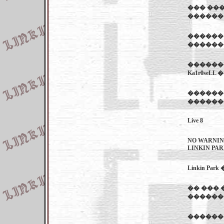
��� ����
������
������ 
�������
������
Ka1r0seLL 
������
������
Live 8
NO WARN
LINKIN PA
Linkin Pa
�� ��� �
������
������ �