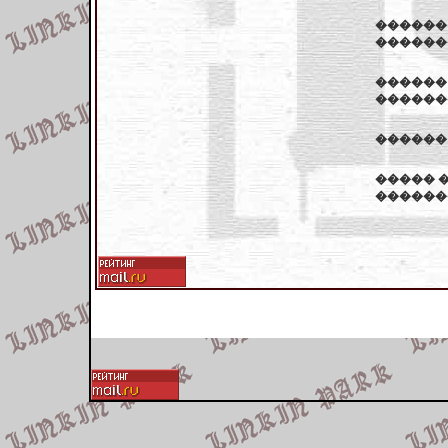
������
������
������
�������
������ � 
����� 
������� 