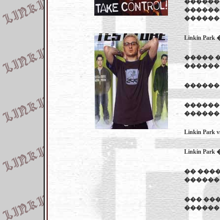
�������
������
������
Linkin Pa
����� ��
������
������
������ �
������ 
Linkin Park v
Linkin 
�� ����
������
��� ����
������