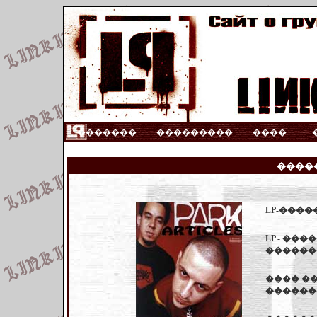
�������
���������
����
����
LP-������
LP - ��
������
���� �
������